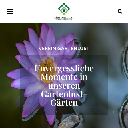
VEREIN GARTENLUST
VEREIN GARTENLUST
Unvergessliche
Momente in
Nur keine Eile,
unseren
verweile
Gartenlust-
Gärten